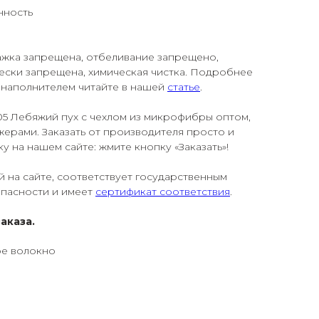
нность
лажка запрещена, отбеливание запрещено,
ески запрещена, химическая чистка. Подробнее
 наполнителем читайте в нашей
статье
.
05 Лебяжий пух с чехлом из микрофибры оптом,
ерами. Заказать от производителя просто и
у на нашем сайте: жмите кнопку «Заказать»!
й на сайте, соответствует государственным
опасности и имеет
сертификат соответствия
.
аказа.
ое волокно