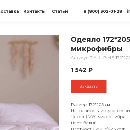
доставка
Контакты
Статьи
8 (800) 302-01-28
i
Одеяло 172*20
микрофибры
Артикул:
TIA_ILP/MF_172*20
1 542
₽
Заказать
Размер: 172*205 см
Наполнитель: искусственны
Чехол: 100% микрофибра
Цвет: белый
Плотность: 200 г/м2 Уход: