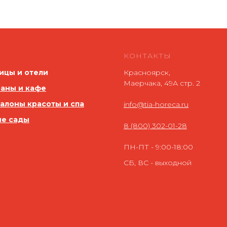
КОНТАКТЫ
ицы и отели
Красноярск,
Маерчака, 49А стр. 2
аны и кафе
салоны красоты и спа
info@tia-horeca.ru
ие сады
8 (800) 302-01-28
ПН-ПТ - 9:00-18:00
СБ, ВС - выходной