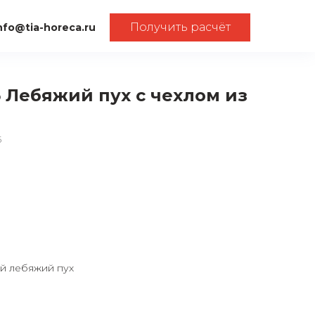
Получить расчёт
nfo@tia-horeca.ru
5 Лебяжий пух с чехлом из
5
й лебяжий пух