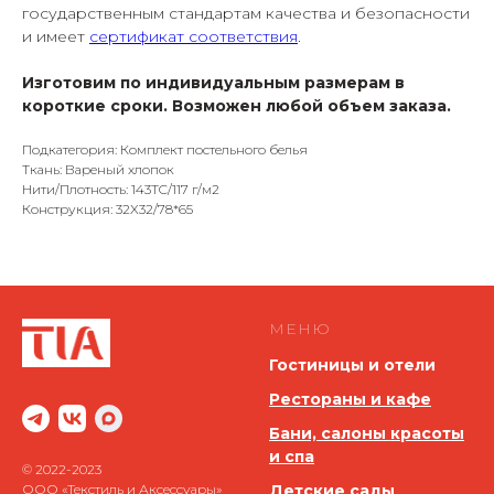
государственным стандартам качества и безопасности
и имеет
сертификат соответствия
.
Изготовим по индивидуальным размерам в
короткие сроки. Возможен любой объем заказа.
Подкатегория: Комплект постельного белья
Ткань: Вареный хлопок
Нити/Плотность: 143TC/117 г/м2
Конструкция: 32X32/78*65
МЕНЮ
Гостиницы и отели
Рестораны и кафе
Бани, салоны красоты
и спа
© 2022-2023
ООО «Текстиль и Аксессуары»
Детские сады