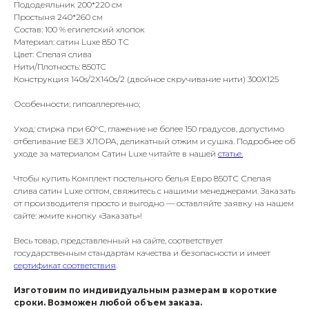
Пододеяльник 200*220 см
Простыня 240*260 см
Состав: 100 % египетский хлопок
Материал: сатин Luxe 850 ТС
Цвет: Спелая слива
Нити/Плотность: 850TC
Конструкция 140s/2X140s/2 (двойное скручивание нити) 300Х125
Особенности: гипоаллергенно;
Уход: стирка при 60°С, глажение не более 150 градусов, допустимо
отбеливание БЕЗ ХЛОРА, деликатный отжим и сушка. Подробнее об
уходе за материалом Сатин Luxe читайте в нашей
статье
.
Чтобы купить Комплект постельного белья Евро 850ТС Спелая
слива сатин Luxe оптом, свяжитесь с нашими менеджерами. Заказать
от производителя просто и выгодно — оставляйте заявку на нашем
сайте: жмите кнопку «Заказать»!
Весь товар, представленный на сайте, соответствует
государственным стандартам качества и безопасности и имеет
сертификат соответствия
.
Изготовим по индивидуальным размерам в короткие
сроки. Возможен любой объем заказа.