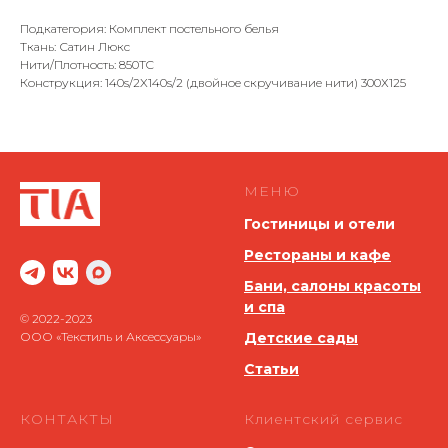
Подкатегория: Комплект постельного белья
Ткань: Сатин Люкс
Нити/Плотность: 850TC
Конструкция: 140s/2X140s/2 (двойное скручивание нити) 300Х125
МЕНЮ
Гостиницы и отели
Рестораны и кафе
Бани, салоны красоты
и спа
© 2022-2023
ООО «Текстиль и Аксессуары»
Детские сады
Статьи
КОНТАКТЫ
Клиентский сервис