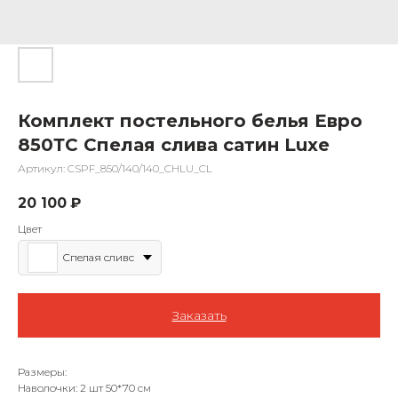
Комплект постельного белья Евро
850ТС Спелая слива сатин Luxe
Артикул:
CSPF_850/140/140_CHLU_CL
20 100
₽
Цвет
Спелая сливс
Заказать
Размеры:
Наволочки: 2 шт 50*70 см