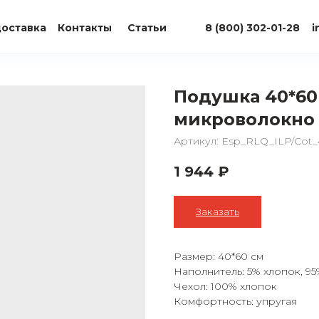
доставка
Контакты
Статьи
8 (800) 302-01-28
i
Подушка 40*6
микроволокно
Артикул:
Esp_RLQ_ILP/Cot
1 944
₽
Заказать
Размер: 40*60 см
Наполнитель: 5% хлопок, 9
Чехол: 100% хлопок
Комфортность: упругая