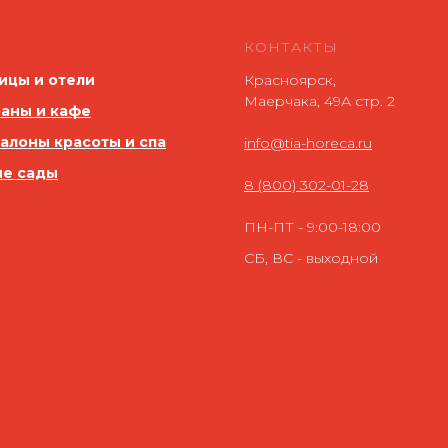
КОНТАКТЫ
ицы и отели
Красноярск,
Маерчака, 49А стр. 2
аны и кафе
салоны красоты и спа
info@tia-horeca.ru
ие сады
8 (800) 302-01-28
ПН-ПТ - 9:00-18:00
СБ, ВС - выходной