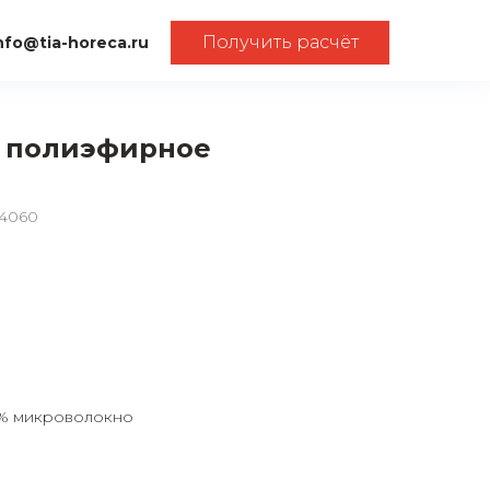
Получить расчёт
nfo@tia-horeca.ru
0 полиэфирное
_4060
5% микроволокно