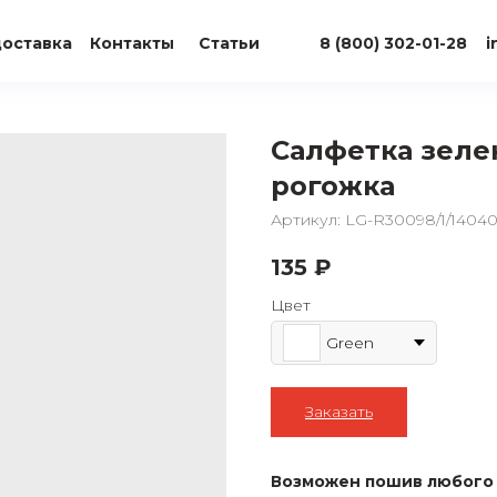
доставка
Контакты
Статьи
8 (800) 302-01-28
i
Салфетка зеле
рогожка
Артикул:
LG-R30098/1/1404
135
₽
Цвет
Green
Заказать
Возможен пошив любого 