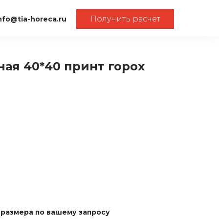
Получить расчёт
nfo@tia-horeca.ru
ная 40*40 принт горох
0
размера по вашему запросу