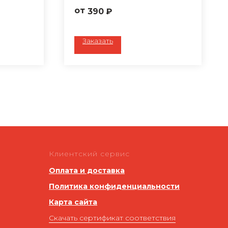
полиэфир
390
₽
Обработка ГОМ
Плотность: 194 г/м2
Цвет: белый
Заказать
Ткань: Беларусь
ера по
Пошив любого размера по
вашему запросу
Клиентский сервис
Оплата и доставка
Политика конфиденциальности
Карта сайта
Скачать сертификат соответствия