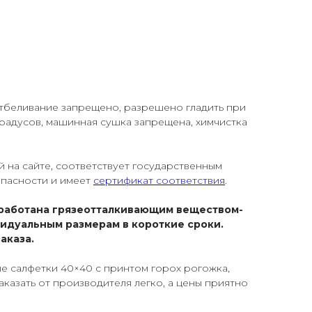
 отбеливание запрещено, разрешено гладить при
градусов, машинная сушка запрещена, химчистка
й на сайте, соответствует государственным
опасности и имеет
сертификат соответствия
.
работана грязеотталкивающим веществом-
видуальным размерам в короткие сроки.
аказа.
е салфетки 40×40 с принтом горох рогожка,
аказать от производителя легко, а цены приятно