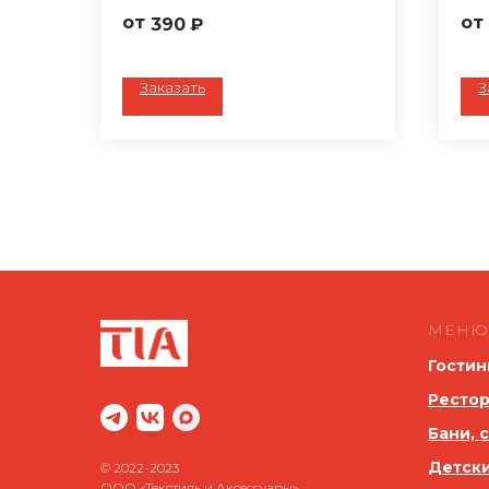
полиэфир
Сос
390
₽
Плотность: 194 г/м2
по
Обработка ГОМ
Об
Цвет: зеленый
Пло
Заказать
З
Ткань: Беларусь
Цве
Тка
Пошив любого размера по
вашему запросу
По
ва
МЕНЮ
Гостин
Рестор
Бани, 
Детск
© 2022-2023
ООО «Текстиль и Аксессуары»