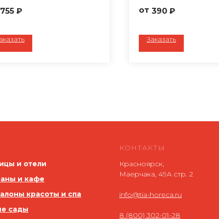
тав: 46 % хлопок, 54 %
полиэфир
755
₽
390
₽
лиэфир
Обработка ГОМ
работка TEFLON
Плотность: 194 г/м2
тность: 220 г/м2
Цвет: голубой
аказать
Заказать
т: белый
Ткань: Беларусь
нь: Турция
Пошив любого разм
шив любого размера по
вашему запросу
шему запросу
КОНТАКТЫ
ицы и отели
Красноярск,
Маерчака, 49А стр. 2
аны и кафе
салоны красоты и спа
info@tia-horeca.ru
ие сады
8 (800) 302-01-28