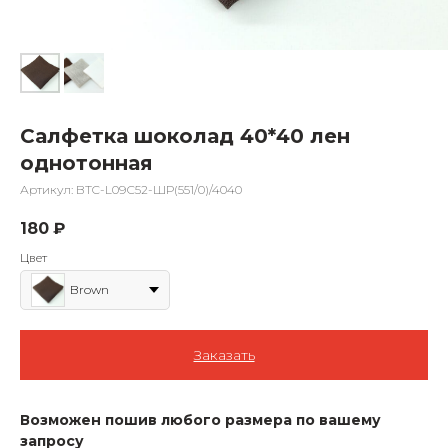
Салфетка шоколад 40*40 лен
однотонная
Артикул:
BTC-L09С52-ШР(551/0)/4040
180
₽
Цвет
Brown
Заказать
Возможен пошив любого размера по вашему
запросу