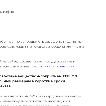
полиэфир
 отбеливание запрещено, разрешено гладить при
градусов, машинная сушка запрещена, химчистка
й на сайте, соответствует государственным
опасности и имеет
сертификат соответствия
.
работана веществом-покрытием TEFLON.
льным размерам в короткие сроки.
аказа.
евые салфетки 40*40 с жаккардовым рисунком
м менеджерам и покупайте напрямую от