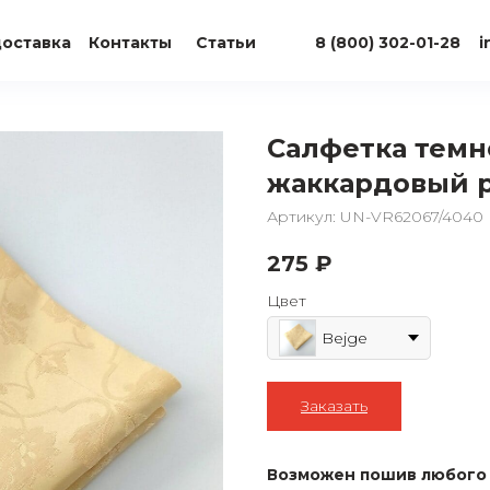
доставка
Контакты
Статьи
8 (800) 302-01-28
i
Салфетка темн
жаккардовый 
Артикул:
UN-VR62067/4040
275
₽
Цвет
Bejge
Заказать
Возможен пошив любого 