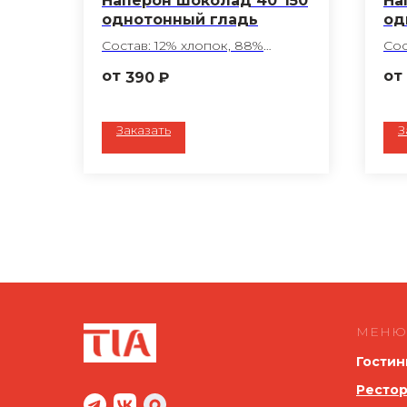
Наперон шоколад 40*150
На
однотонный гладь
од
Состав: 12% хлопок, 88%
Сос
полиэфир
по
390
₽
Обработка ГОМ
Об
Плотность: 194 г/м2
Пло
Цвет: шоколад
Цве
Заказать
З
Ткань: Беларусь
Тка
Пошив любого размера по
По
вашему запросу
ва
МЕНЮ
Гостин
Рестор