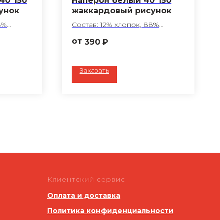
40*150
Наперон белый 40*150
унок
жаккардовый рисунок
8%
Состав: 12% хлопок, 88%
полиэфир
390
₽
Обработка ГОМ
Плотность: 194 г/м2
Цвет: белый
Заказать
Ткань: Беларусь
ера по
Пошив любого размера по
вашему запросу
Клиентский сервис
Оплата и доставка
Политика конфиденциальности