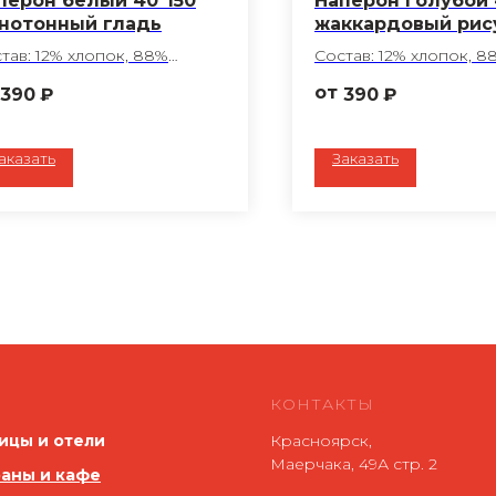
перон белый 40*150
Наперон голубой 
нотонный гладь
жаккардовый рис
тав: 12% хлопок, 88%
Состав: 12% хлопок, 8
лиэфир
полиэфир
390
₽
390
₽
работка ГОМ
Обработка ГОМ
тность: 194 г/м2
Плотность: 194 г/м2
т: белый
Цвет: голубой
аказать
Заказать
нь: Беларусь
Ткань: Беларусь
шив любого размера по
Пошив любого разм
шему запросу
вашему запросу
КОНТАКТЫ
ицы и отели
Красноярск,
Маерчака, 49А стр. 2
аны и кафе