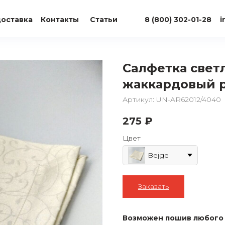
доставка
Контакты
Статьи
8 (800) 302-01-28
i
Салфетка свет
жаккардовый 
Артикул:
UN-AR62012/4040
275
₽
Цвет
Bejge
Заказать
Возможен пошив любого 