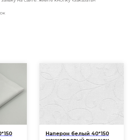
заявку на сайте: жмите кнопку «Заказать»!
ок
*150
Наперон белый 40*150