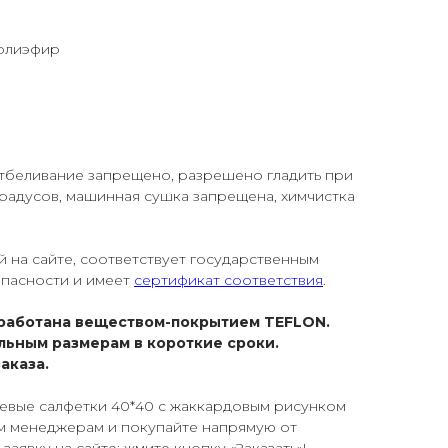
полиэфир
 отбеливание запрещено, разрешено гладить при
градусов, машинная сушка запрещена, химчистка
й на сайте, соответствует государственным
опасности и имеет
сертификат соответствия
.
работана веществом-покрытием TEFLON.
льным размерам в короткие сроки.
аказа.
жевые салфетки 40*40 с жаккардовым рисунком
м менеджерам и покупайте напрямую от