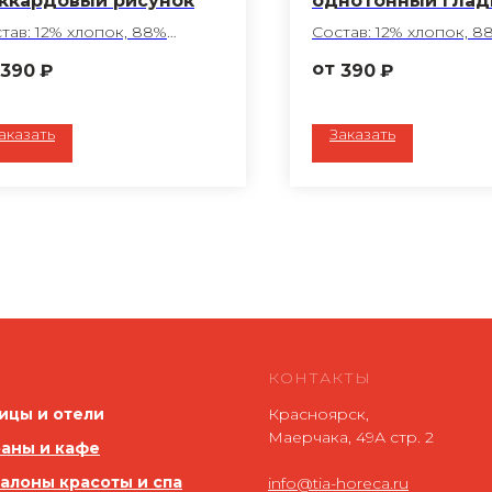
ккардовый рисунок
однотонный глад
тав: 12% хлопок, 88%
Состав: 12% хлопок, 8
лиэфир
полиэфир
390
₽
390
₽
работка ГОМ
Обработка ГОМ
тность: 194 г/м2
Плотность: 194 г/м2
т: голубой
Цвет: белый
аказать
Заказать
нь: Беларусь
Ткань: Беларусь
шив любого размера по
Пошив любого разм
шему запросу
вашему запросу
КОНТАКТЫ
ицы и отели
Красноярск,
Маерчака, 49А стр. 2
аны и кафе
салоны красоты и спа
info@tia-horeca.ru