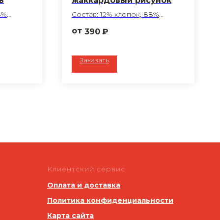
ь
жаккардовый рисунок
8%
Состав: 12% хлопок, 88%
полиэфир
390
₽
Обработка ГОМ
Плотность: 194 г/м2
Цвет: белый
Заказать
Ткань: Беларусь
ера по
Пошив любого размера по
вашему запросу
Клиентский сервис
Оплата и доставка
Политика конфиденциальности
Карта сайта