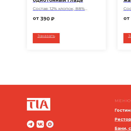
однотонный гладь
жа
Состав: 12% хлопок, 88%
Сос
полиэфир
по
390
₽
Обработка ГОМ
Об
Плотность: 194 г/м2
Пло
Цвет: шоколад
Цве
Заказать
З
Ткань: Беларусь
Тка
Пошив любого размера по
По
вашему запросу
ва
МЕНЮ
Гостин
Рестор
Бани, 