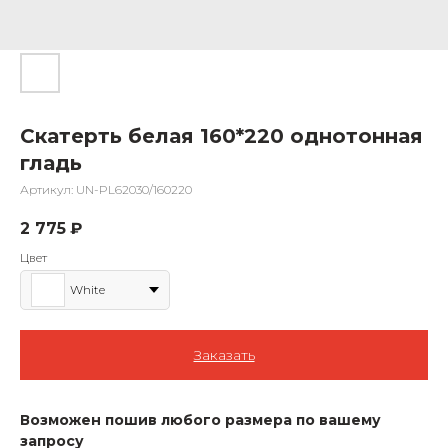
Скатерть белая 160*220 однотонная
гладь
Артикул:
UN-PL62030/160220
2 775
₽
Цвет
White
Заказать
Возможен пошив любого размера по вашему
запросу