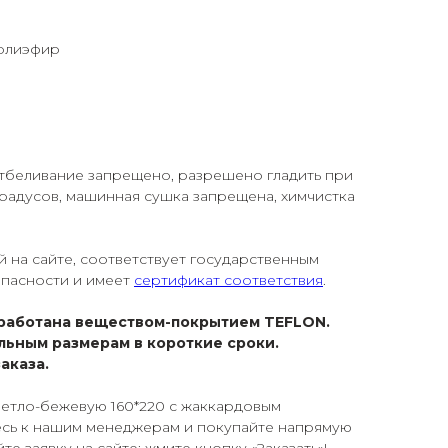
полиэфир
 отбеливание запрещено, разрешено гладить при
градусов, машинная сушка запрещена, химчистка
й на сайте, соответствует государственным
опасности и имеет
сертификат соответствия
.
работана веществом-покрытием TEFLON.
льным размерам в короткие сроки.
аказа.
светло-бежевую 160*220 с жаккардовым
сь к нашим менеджерам и покупайте напрямую