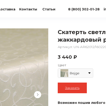
доставка
Контакты
Статьи
8 (800) 302-01-28
i
Скатерть светл
жаккардовый 
Артикул:
UN-AR62012/16022
3 440
₽
Цвет
Bejge
Заказать
Возможен пошив любого 