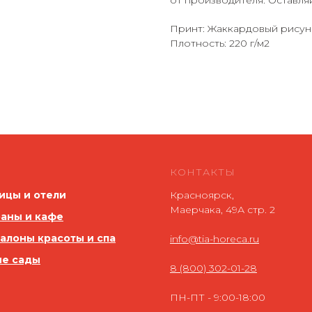
от производителя. Оставляй
Принт: Жаккардовый рисун
Плотность: 220 г/м2
КОНТАКТЫ
ицы и отели
Красноярск,
Маерчака, 49А стр. 2
аны и кафе
салоны красоты и спа
info@tia-horeca.ru
ие сады
8 (800) 302-01-28
ПН-ПТ - 9:00-18:00