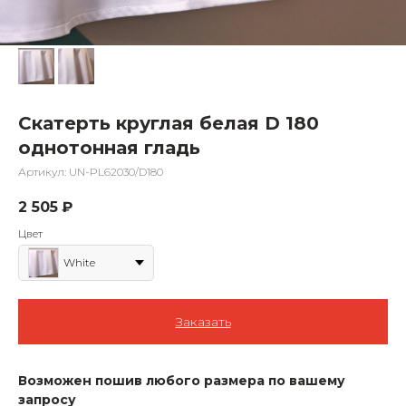
Скатерть круглая белая D 180
однотонная гладь
Артикул:
UN-PL62030/D180
2 505
₽
Цвет
White
Заказать
Возможен пошив любого размера по вашему
запросу