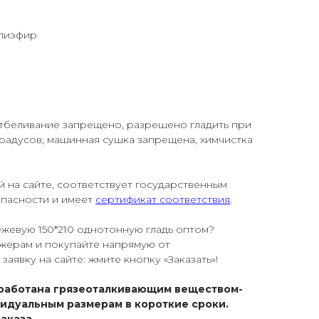
олиэфир
 отбеливание запрещено, разрешено гладить при
градусов, машинная сушка запрещена, химчистка
й на сайте, соответствует государственным
опасности и имеет
сертификат соответствия
.
бежевую 150*210 однотонную гладь оптом?
жерам и покупайте напрямую от
заявку на сайте: жмите кнопку «Заказать»!
работана грязеоталкивающим веществом-
видуальным размерам в короткие сроки.