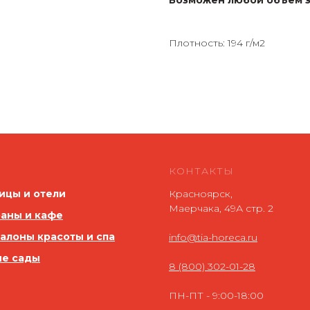
Возможен любой объем з
Плотность: 194 г/м2
КОНТАКТЫ
ицы и отели
Красноярск,
Маерчака, 49А стр. 2
аны и кафе
салоны красоты и спа
info@tia-horeca.ru
ие сады
8 (800) 302-01-28
ПН-ПТ - 9:00-18:00