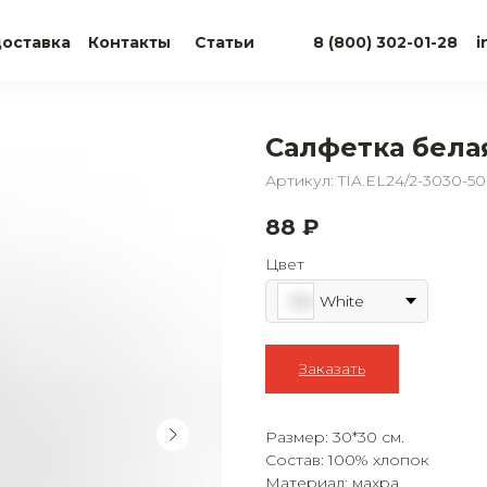
доставка
Контакты
Статьи
8 (800) 302-01-28
i
Салфетка белая
Артикул:
TIA.EL24/2-3030-5
88
₽
Цвет
White
Заказать
Размер: 30*30 см.
Состав: 100% хлопок
Материал: махра