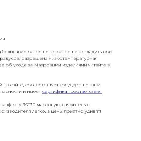
ия
 отбеливание разрешено, разрешено гладить при
градусов, разрешена низкотемпературная
е об уходе за Махровыми изделиями читайте в
й на сайте, соответствует государственным
опасности и имеет
сертификат соответствия
.
салфетку 30*30 махровую, свяжитесь с
оизводителя легко, а цены приятно удивят!