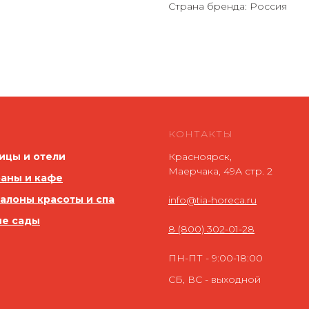
Страна бренда: Россия
КОНТАКТЫ
ицы и отели
Красноярск,
Маерчака, 49А стр. 2
аны и кафе
салоны красоты и спа
info@tia-horeca.ru
ие сады
8 (800) 302-01-28
ПН-ПТ - 9:00-18:00
СБ, ВС - выходной