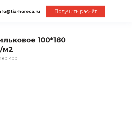
Получить расчёт
nfo@tia-horeca.ru
ильковое 100*180
г/м2
00180-400