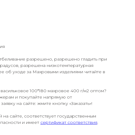
ия
 отбеливание разрешено, разрешено гладить при
градусов, разрешена низкотемпературная
е об уходе за Махровыми изделиями читайте в
 васильковое 100*180 махровое 400 г/м2 оптом?
жерам и покупайте напрямую от
заявку на сайте: жмите кнопку «Заказать»!
й на сайте, соответствует государственным
опасности и имеет
сертификат соответствия
.