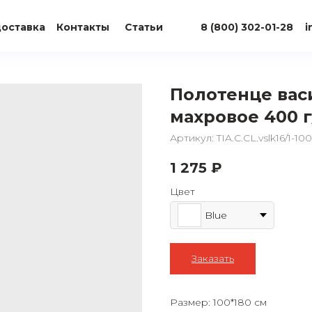
доставка
Контакты
Статьи
8 (800) 302-01-28
i
Полотенце вас
махровое 400 
Артикул:
TIA.C.CL.vslk16/1-1
1 275
₽
Цвет
Blue
Заказать
Размер: 100*180 см