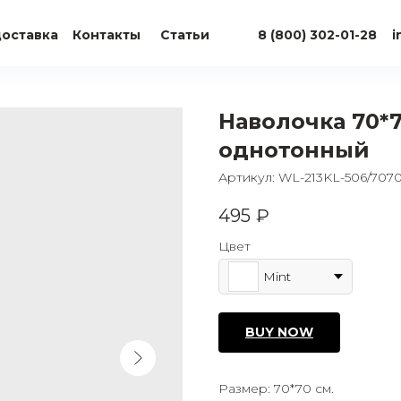
доставка
Контакты
Статьи
8 (800) 302-01-28
i
Наволочка 70*
однотонный
Артикул:
WL-213KL-506/707
495
₽
Цвет
Mint
BUY NOW
Размер: 70*70 см.