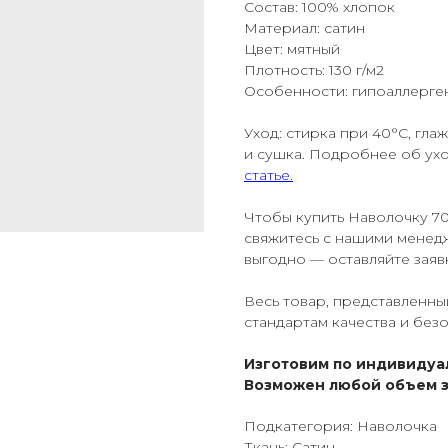
Состав: 100% хлопок
Материал: сатин
Цвет: мятный
Плотность: 130 г/м2
Особенности: гипоаллерге
Уход: стирка при 40°С, гла
и сушка. Подробнее об ухо
статье.
Чтобы купить Наволочку 7
свяжитесь с нашими менедж
выгодно — оставляйте заявк
Весь товар, представленны
стандартам качества и без
Изготовим по индивидуа
Возможен любой объем з
Подкатегория: Наволочка
Ткань: Сатин