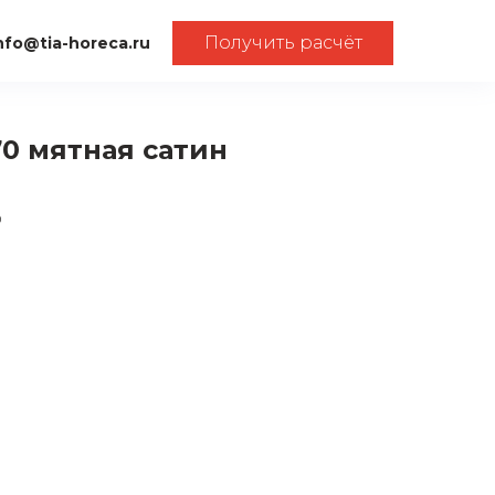
Получить расчёт
nfo@tia-horeca.ru
70 мятная сатин
0