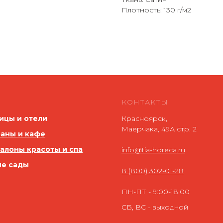
Плотность: 130 г/м2
КОНТАКТЫ
ицы и отели
Красноярск,
Маерчака, 49А стр. 2
аны и кафе
салоны красоты и спа
info@tia-horeca.ru
ие сады
8 (800) 302-01-28
ПН-ПТ - 9:00-18:00
СБ, ВС - выходной