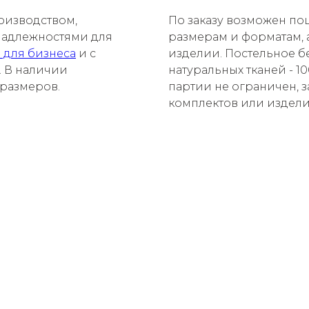
роизводством,
По заказу возможен п
надлежностями для
размерам и форматам, 
я для бизнеса
и с
изделии. Постельное б
. В наличии
натуральных тканей - 1
 размеров.
партии не ограничен, з
комплектов или издели