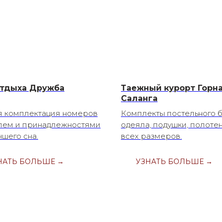
тдыха Дружба
Таежный курорт Горн
Саланга
я комплектация номеров
Комплекты постельного б
лем и принадлежностями
одеяла, подушки, полоте
чшего сна.
всех размеров.
НАТЬ БОЛЬШЕ →
УЗНАТЬ БОЛЬШЕ →