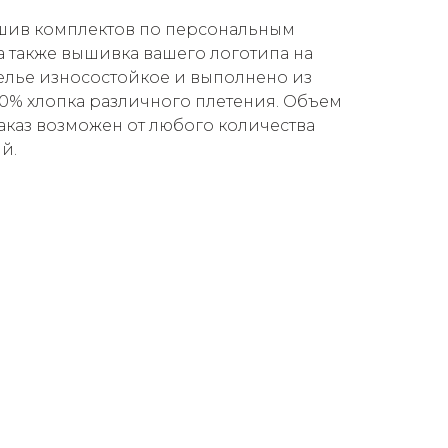
ошив комплектов по персональным
а также вышивка вашего логотипа на
елье износостойкое и выполнено из
00% хлопка различного плетения. Объем
аказ возможен от любого количества
й.