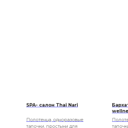
SPA- салон Thai Nari
Барха
welln
Полотенца, одноразовые
Полоте
тапочки, простыни для
тапочк