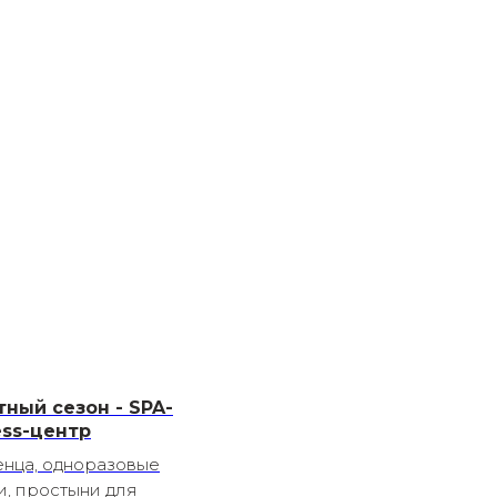
тный сезон - SPA-
ess-центр
нца, одноразовые
и, простыни для