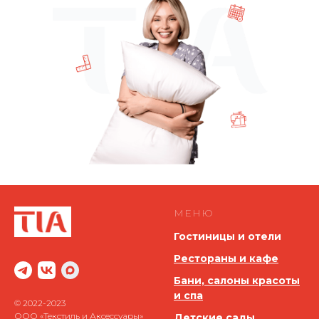
МЕНЮ
Гостиницы и отели
Рестораны и кафе
Бани, салоны красоты
и спа
© 2022-2023
ООО «Текстиль и Аксессуары»
Детские сады