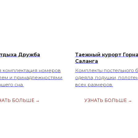
тдыха Дружба
Таежный курорт Горн
Саланга
я комплектация номеров
Комплекты постельного б
лем и принадлежностями
одеяла, подушки, полоте
чшего сна.
всех размеров.
НАТЬ БОЛЬШЕ →
УЗНАТЬ БОЛЬШЕ →