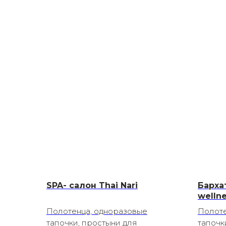
SPA- салон Thai Nari
Барха
welln
Полотенца, одноразовые
Полоте
тапочки, простыни для
тапочк