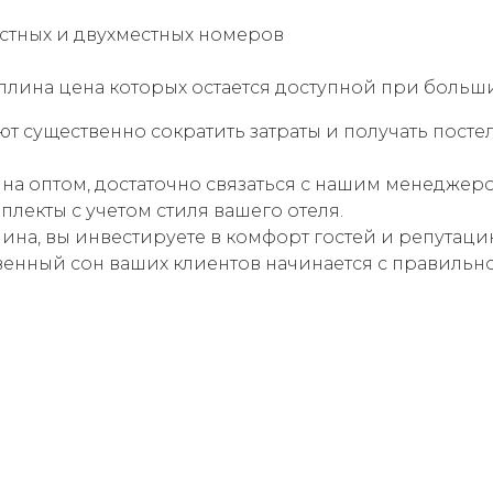
стных и двухместных номеров
плина цена которых остается доступной при больши
т существенно сократить затраты и получать посте
ина оптом, достаточно связаться с нашим менедже
екты с учетом стиля вашего отеля.
ина, вы инвестируете в комфорт гостей и репутаци
венный сон ваших клиентов начинается с правильно