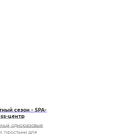
тный сезон - SPA-
ess-центр
нца, одноразовые
и, простыни для