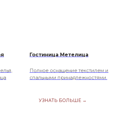
ая
Гостиница Метелица
елья,
Полное оснащение текстилем и
нца
спальными принадлежностями.
УЗНАТЬ БОЛЬШЕ →