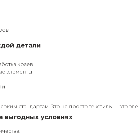
ров
ждой детали
аботка краев
ые элементы
ли
оким стандартам. Это не просто текстиль — это эл
а выгодных условиях
чества: