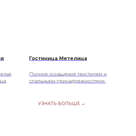
ая
Гостиница Метелица
елья,
Полное оснащение текстилем и
нца
спальными принадлежностями.
УЗНАТЬ БОЛЬШЕ →