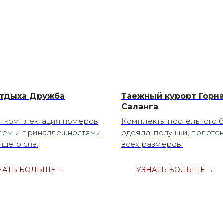
тдыха Дружба
Таежный курорт Горн
Саланга
я комплектация номеров
Комплекты постельного б
лем и принадлежностями
одеяла, подушки, полоте
чшего сна.
всех размеров.
НАТЬ БОЛЬШЕ →
УЗНАТЬ БОЛЬШЕ →