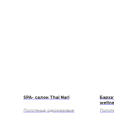
SPA- салон Thai Nari
Барха
welln
Полотенца, одноразовые
Полоте